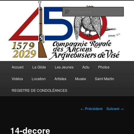
Aller
au
Rech
contenu
principal
Arquebusiers.eu
Menu
Accueil
La Gilde
Les Jeunes
Actu
Photos
principal
Vidéos
Location
Artistes
Musée
Saint Martin
REGISTRE DE CONDOLÉANCES
Navigation
← Précédent
Suivant →
des
images
14-decore