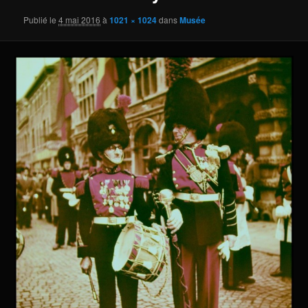
Publié le
4 mai 2016
à
1021 × 1024
dans
Musée