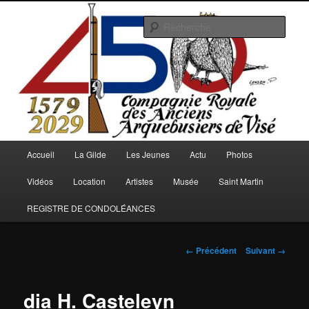
Aller
au
Rech
contenu
principal
Arquebusiers.eu
Menu
Accueil
La Gilde
Les Jeunes
Actu
Photos
principal
Vidéos
Location
Artistes
Musée
Saint Martin
REGISTRE DE CONDOLÉANCES
Navigation
← Précédent
Suivant →
des
images
dia H. Casteleyn