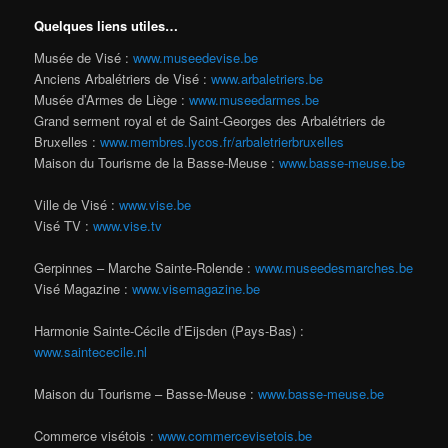
Quelques liens utiles…
Musée de Visé :
www.museedevise.be
Anciens Arbalétriers de Visé :
www.arbaletriers.be
Musée d’Armes de Liège :
www.museedarmes.be
Grand serment royal et de Saint-Georges des Arbalétriers de
Bruxelles :
www.membres.lycos.fr/arbaletrierbruxelles
Maison du Tourisme de la Basse-Meuse :
www.basse-meuse.be
Ville de Visé :
www.vise.be
Visé TV :
www.vise.tv
Gerpinnes – Marche Sainte-Rolende :
www.museedesmarches.be
Visé Magazine :
www.visemagazine.be
Harmonie Sainte-Cécile d’Eijsden (Pays-Bas) :
www.saintececile.nl
Maison du Tourisme – Basse-Meuse :
www.basse-meuse.be
Commerce visétois :
www.commercevisetois.be