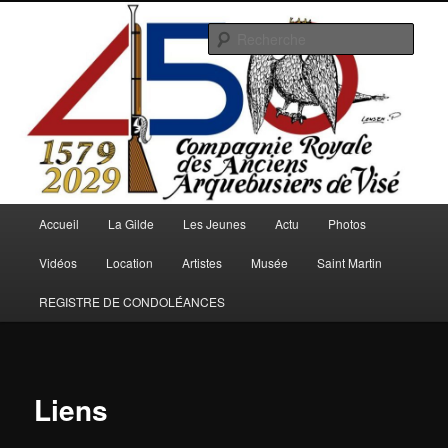
Aller
au
Rech
contenu
principal
Arquebusiers.eu
Menu
Accueil
La Gilde
Les Jeunes
Actu
Photos
principal
Vidéos
Location
Artistes
Musée
Saint Martin
REGISTRE DE CONDOLÉANCES
Liens