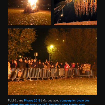
Publié dans
Photos 2019
|
Marqué avec
compagnie royale des
anciens arquebusiers de visé
,
Feu de la Saint-Martin
,
gilde