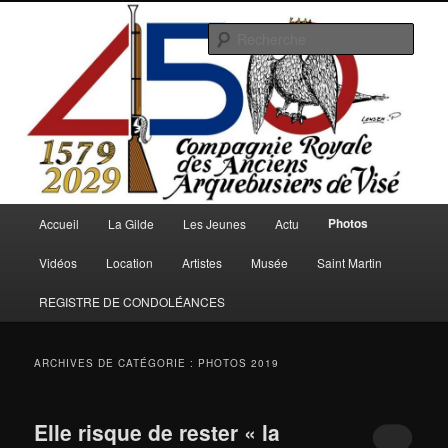
Aller
Aller
au
au
Rech
contenu
contenu
principal
secondaire
Arquebusiers.eu
Menu
Photos
Accueil
La Gilde
Les Jeunes
Actu
principal
Vidéos
Location
Artistes
Musée
Saint Martin
REGISTRE DE CONDOLÉANCES
ARCHIVES DE CATÉGORIE :
PHOTOS 2019
Elle risque de rester « la