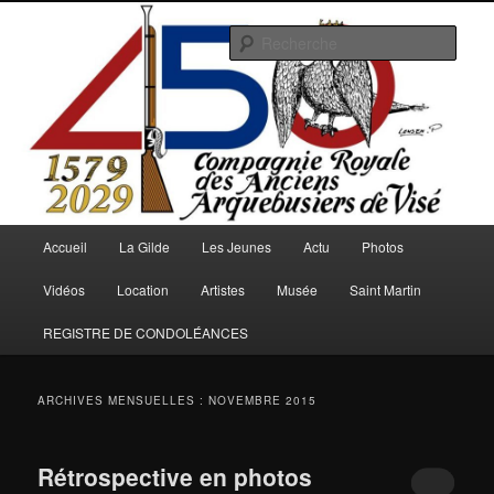
Aller
Aller
au
au
Rech
contenu
contenu
principal
secondaire
Arquebusiers.eu
Menu
Accueil
La Gilde
Les Jeunes
Actu
Photos
principal
Vidéos
Location
Artistes
Musée
Saint Martin
REGISTRE DE CONDOLÉANCES
ARCHIVES MENSUELLES :
NOVEMBRE 2015
Rétrospective en photos