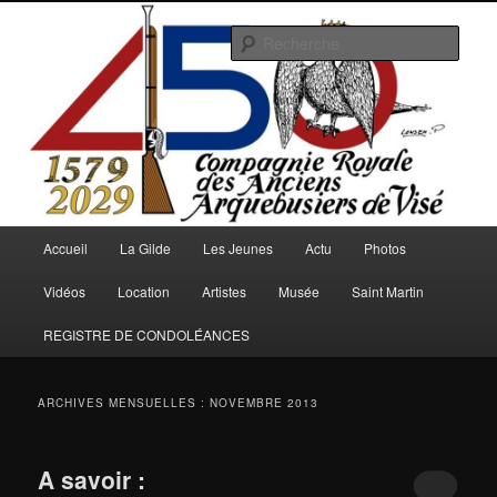
Aller
Aller
au
au
Rech
contenu
contenu
principal
secondaire
Arquebusiers.eu
Menu
Accueil
La Gilde
Les Jeunes
Actu
Photos
principal
Vidéos
Location
Artistes
Musée
Saint Martin
REGISTRE DE CONDOLÉANCES
ARCHIVES MENSUELLES :
NOVEMBRE 2013
A savoir :