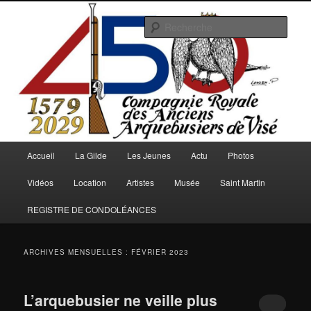
Aller
Aller
au
au
Rech
contenu
contenu
principal
secondaire
Arquebusiers.eu
Menu
Accueil
La Gilde
Les Jeunes
Actu
Photos
principal
Vidéos
Location
Artistes
Musée
Saint Martin
REGISTRE DE CONDOLÉANCES
ARCHIVES MENSUELLES :
FÉVRIER 2023
L’arquebusier ne veille plus