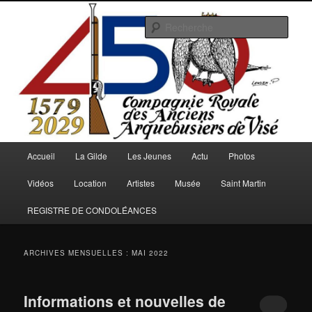
Aller
Aller
au
au
Rech
contenu
contenu
principal
secondaire
Arquebusiers.eu
Menu
Accueil
La Gilde
Les Jeunes
Actu
Photos
principal
Vidéos
Location
Artistes
Musée
Saint Martin
REGISTRE DE CONDOLÉANCES
ARCHIVES MENSUELLES :
MAI 2022
Informations et nouvelles de