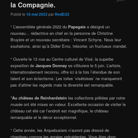
la Compagnie.
Publié le
18 mai 2022
par
RedEU2
° L’assemblée générale 2022 du
Papegaie
a désigné un
nouveau… rédactrice en chef en la personne de Christine
Bruyère et un nouveau secrétaire : Vincent Schyns. Nous leur
souhaitons, ainsi qu’à Didier Emo, trésorier, un fructueux mandat.
° Ouverte le 13 mai au Centre culturel de Visé, la superbe
exposition de
Jacques Donnay
se clôturera le 5 juin. L’artiste,
internationalement reconnu, offre ici à la fois l’étendue de son
talent et son éclectisme. Les toiles ‘visétoises’ ne manqueront
pas d’attirer les regards mais la diversité est remarquable.
°Au château de Reinhardstein
les collections prêtées par notre
musée ont été mises en valeur. Excellente occasion de visiter le
château cet été car l’endroit est magnifique, le château
remarquable et le décor exceptionnel.
° Cette année, les Arquebusiers n’auront pas dressé de
chapiteau comme les années précédentes. Vous êtes donc