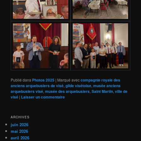
Publié dans
Photos 2025
|
Marqué avec
compagnie royale des
anciens arquebusiers de visé
,
gilde visétoise
,
musée anciens
arquebusiers visé
,
musée des arquebusiers
,
Saint Martin
,
ville de
visé
|
Laisser un commentaire
ARCHIVES
juin 2026
mai 2026
avril 2026