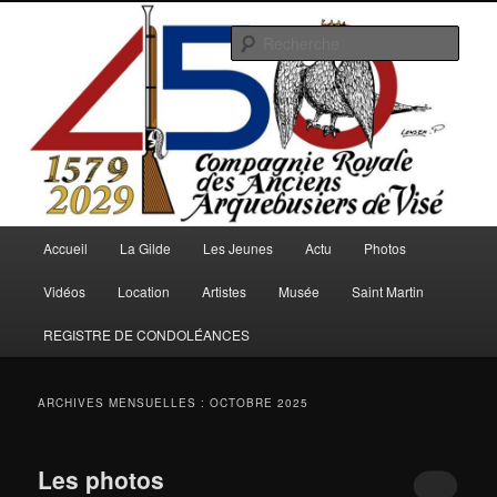
Aller
Aller
au
au
Rech
contenu
contenu
principal
secondaire
Arquebusiers.eu
Menu
Accueil
La Gilde
Les Jeunes
Actu
Photos
principal
Vidéos
Location
Artistes
Musée
Saint Martin
REGISTRE DE CONDOLÉANCES
ARCHIVES MENSUELLES :
OCTOBRE 2025
Les photos