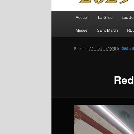
Menu
Accueil
La Gilde
Les Je
principal
Musée
Saint Martin
RE
Publié le
22 octobre 2025
à
1280 × 
Red