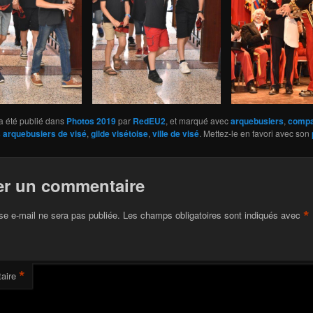
a été publié dans
Photos 2019
par
RedEU2
, et marqué avec
arquebusiers
,
compa
 arquebusiers de visé
,
gilde visétoise
,
ville de visé
. Mettez-le en favori avec son
er un commentaire
*
se e-mail ne sera pas publiée.
Les champs obligatoires sont indiqués avec
*
aire