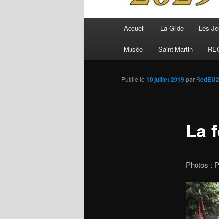
Menu
Accueil
La Gilde
Les Je
principal
Musée
Saint Martin
RE
Publié le
10 juillet 2019
par
RedEU2
La 
Photos : P