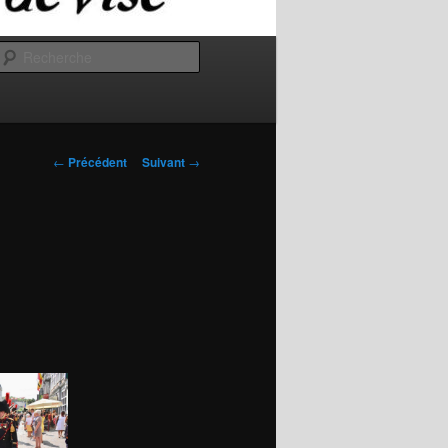
Recherche
Navigation
←
Précédent
Suivant
→
des
articles