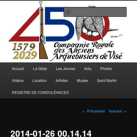
Aller
au
Rech
contenu
principal
Arquebusiers.eu
Menu
Accueil
La Gilde
Les Jeunes
Actu
Photos
principal
Vidéos
Location
Artistes
Musée
Saint Martin
REGISTRE DE CONDOLÉANCES
Navigation
← Précédent
Suivant →
des
images
2014-01-26 00.14.14