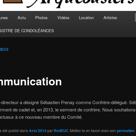
unes
Actu
Photos
Vidéos
Location
Artistes
GISTRE DE CONDOLÉANCES
dEU2
munication
-directeur a désigné Sébastien Frenay comme Confrère-délégué. Séb
erment de cadet et, en 2013, le serment de confrère. Nous souhaitons
uctueux à ce nouveau membre du Comité.
a été publié dans
Actu 2014
par
RedEU2
. Mettez-le en favori avec son
permalien
.