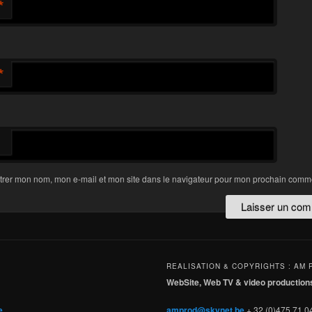
*
*
trer mon nom, mon e-mail et mon site dans le navigateur pour mon prochain comme
REALISATION & COPYRIGHTS : AM 
WebSite, Web TV & video production
e
amprod@skynet.be
+ 32 (0)475 71 04