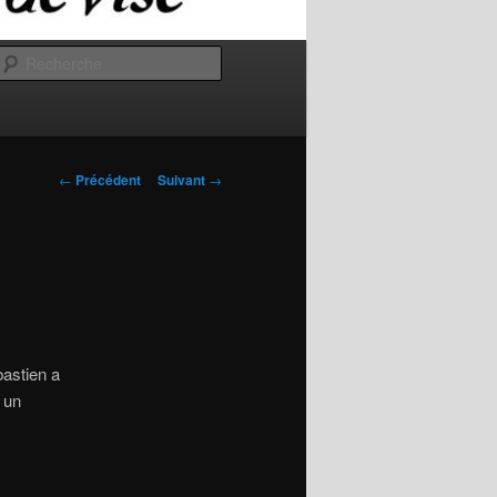
Recherche
Navigation
←
Précédent
Suivant
→
des
articles
astien a
 un