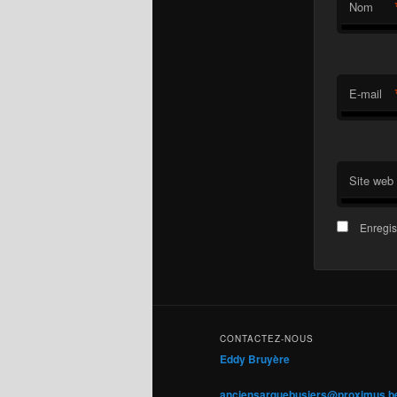
Nom
E-mail
Site web
Enregis
CONTACTEZ-NOUS
Eddy Bruyère
anciensarquebusiers@proximus.b