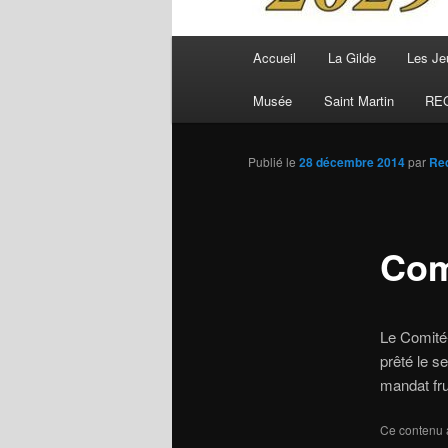
Menu
Accueil
La Gilde
Les Je
principal
Musée
Saint Martin
RE
Publié le
28 décembre 2014
par
Re
Com
Le Comité
prêté le s
mandat fr
Ce contenu 