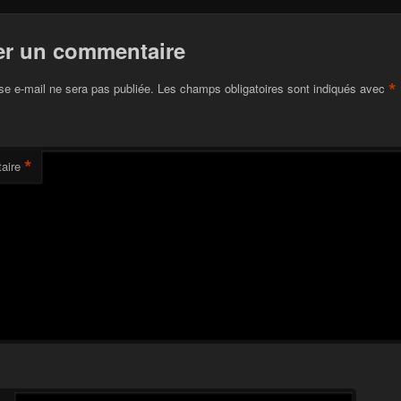
er un commentaire
*
se e-mail ne sera pas publiée.
Les champs obligatoires sont indiqués avec
*
aire