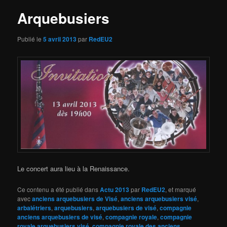
Arquebusiers
Publié le
5 avril 2013
par
RedEU2
Le concert aura lieu à la Renaissance.
Ce contenu a été publié dans
Actu 2013
par
RedEU2
, et marqué
avec
anciens arquebusiers de Visé
,
anciens arquebusiers visé
,
arbalétriers
,
arquebusiers
,
arquebusiers de visé
,
compagnie
anciens arquebusiers de visé
,
compagnie royale
,
compagnie
royale arquebusiers visé
,
compagnie royale des anciens