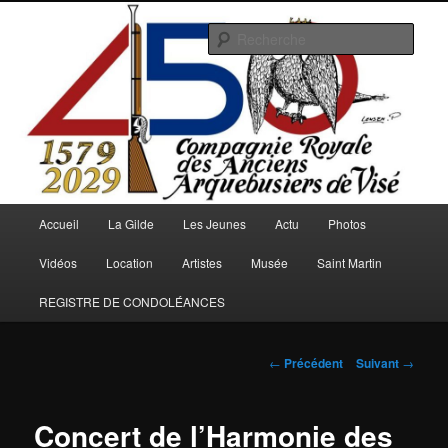
Aller
au
Rech
contenu
principal
Arquebusiers.eu
Menu
Accueil
La Gilde
Les Jeunes
Actu
Photos
principal
Vidéos
Location
Artistes
Musée
Saint Martin
REGISTRE DE CONDOLÉANCES
Navigation
←
Précédent
Suivant
→
des
articles
Concert de l’Harmonie des