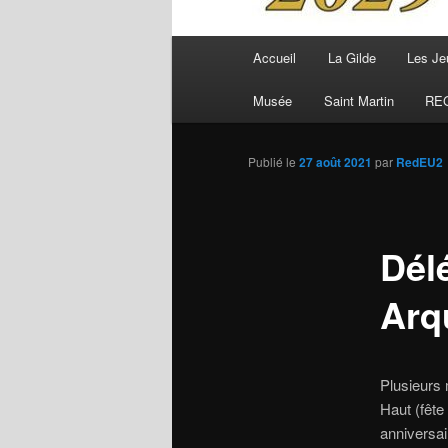
Menu
Accueil
La Gilde
Les Je
principal
Musée
Saint Martin
RE
Publié le
27 août 2021
par
RedEU2
Dél
Arq
Plusieurs 
Haut (fêt
anniversai