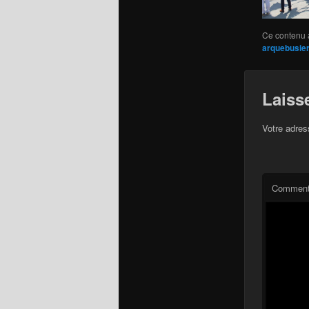
Ce contenu 
arquebusier
Laiss
Votre adres
Comment