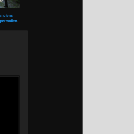
anciens
permalien
.