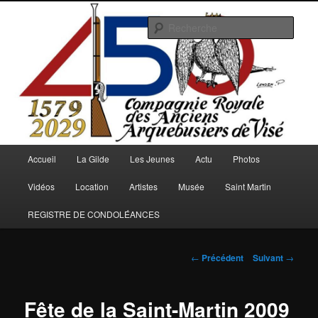
Aller
au
Rech
contenu
principal
Arquebusiers.eu
Menu
Accueil
La Gilde
Les Jeunes
Actu
Photos
principal
Vidéos
Location
Artistes
Musée
Saint Martin
REGISTRE DE CONDOLÉANCES
Navigation
←
Précédent
Suivant
→
des
articles
Fête de la Saint-Martin 2009