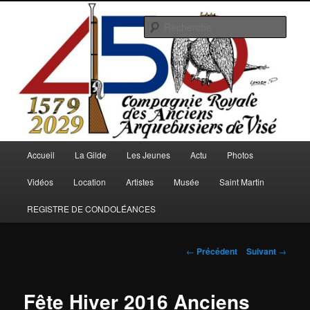
Aller
au
Rech
contenu
principal
Arquebusiers.eu
Menu
Accueil
La Gilde
Les Jeunes
Actu
Photos
principal
Vidéos
Location
Artistes
Musée
Saint Martin
REGISTRE DE CONDOLÉANCES
Navigation
←
Précédent
Suivant
→
des
articles
Fête Hiver 2016 Anciens