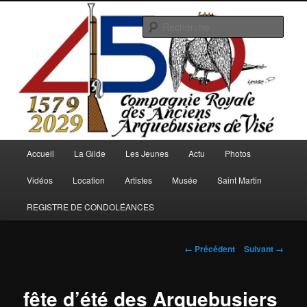
Aller
au
Rech
contenu
principal
Arquebusiers.eu
Menu
Accueil
La Gilde
Les Jeunes
Actu
Photos
principal
Vidéos
Location
Artistes
Musée
Saint Martin
REGISTRE DE CONDOLÉANCES
Navigation
← Précédent
Suivant →
des
images
fête d’été des Arquebusiers