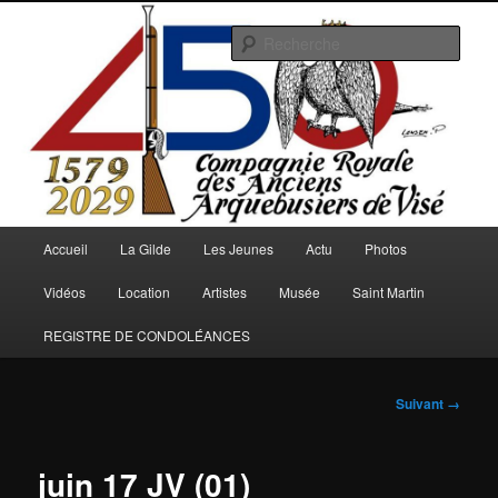
Aller
au
Rech
contenu
principal
Arquebusiers.eu
Menu
Accueil
La Gilde
Les Jeunes
Actu
Photos
principal
Vidéos
Location
Artistes
Musée
Saint Martin
REGISTRE DE CONDOLÉANCES
Navigation
Suivant →
des
images
juin 17 JV (01)