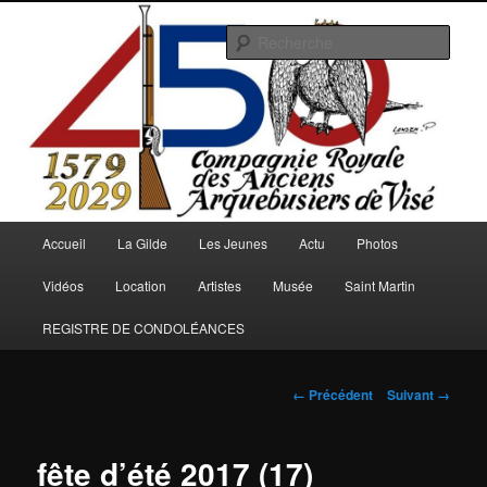
Aller
au
Rech
contenu
principal
Arquebusiers.eu
Menu
Accueil
La Gilde
Les Jeunes
Actu
Photos
principal
Vidéos
Location
Artistes
Musée
Saint Martin
REGISTRE DE CONDOLÉANCES
Navigation
← Précédent
Suivant →
des
images
fête d’été 2017 (17)