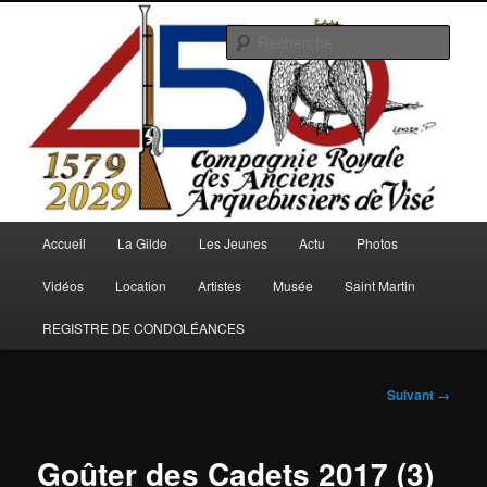
Aller
au
Rech
contenu
principal
Arquebusiers.eu
Menu
Accueil
La Gilde
Les Jeunes
Actu
Photos
principal
Vidéos
Location
Artistes
Musée
Saint Martin
REGISTRE DE CONDOLÉANCES
Navigation
Suivant →
des
images
Goûter des Cadets 2017 (3)