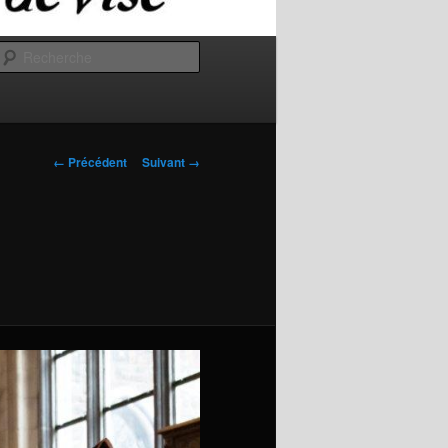
Recherche
Navigation
← Précédent
Suivant →
des
images