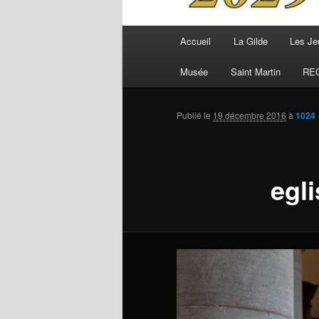
Menu
Accueil
La Gilde
Les Je
principal
Musée
Saint Martin
RE
Publié le
19 décembre 2016
à
1024 
egl