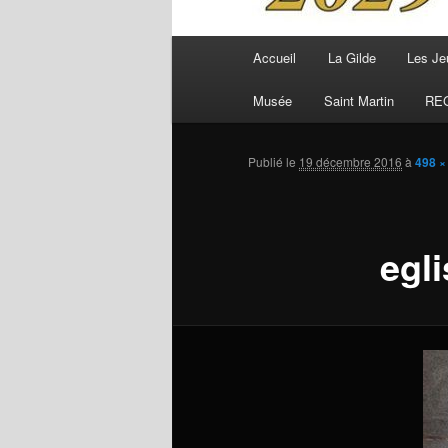
Menu
Accueil
La Gilde
Les Je
principal
Musée
Saint Martin
RE
Publié le
19 décembre 2016
à
498 ×
egl