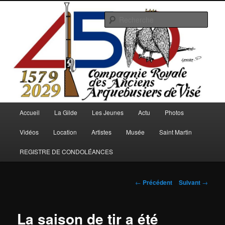
Aller
au
Rech
contenu
principal
Arquebusiers.eu
Menu
Accueil
La Gilde
Les Jeunes
Actu
Photos
principal
Vidéos
Location
Artistes
Musée
Saint Martin
REGISTRE DE CONDOLÉANCES
Navigation
←
Précédent
Suivant
→
des
articles
La saison de tir a été