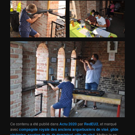
Ce contenu a été publié dans
Actu 2020
par
RedEU2
, et marqué
avec
compagnie royale des anciens arquebusiers de visé
,
gilde
visétoise
,
section de tir
,
tir dominical
,
ville de visé
. Mettez-le en