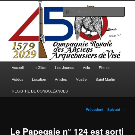
Aller
au
Rech
contenu
principal
Arquebusiers.eu
Menu
Accueil
La Gilde
Les Jeunes
Actu
Photos
principal
Vidéos
Location
Artistes
Musée
Saint Martin
REGISTRE DE CONDOLÉANCES
Navigation
←
Précédent
Suivant
→
des
articles
Le Papegaie n° 124 est sorti