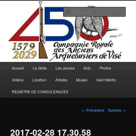
Aller
au
Rech
contenu
principal
Arquebusiers.eu
Menu
Accueil
La Gilde
Les Jeunes
Actu
Photos
principal
Vidéos
Location
Artistes
Musée
Saint Martin
REGISTRE DE CONDOLÉANCES
Navigation
← Précédent
Suivant →
des
images
2017-02-28 17.30.58