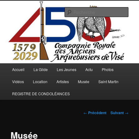
Aller
au
Rech
contenu
principal
Arquebusiers.eu
Menu
Accueil
La Gilde
Les Jeunes
Actu
Photos
principal
Vidéos
Location
Artistes
Musée
Saint Martin
REGISTRE DE CONDOLÉANCES
Navigation
←
Précédent
Suivant
→
des
articles
Musée