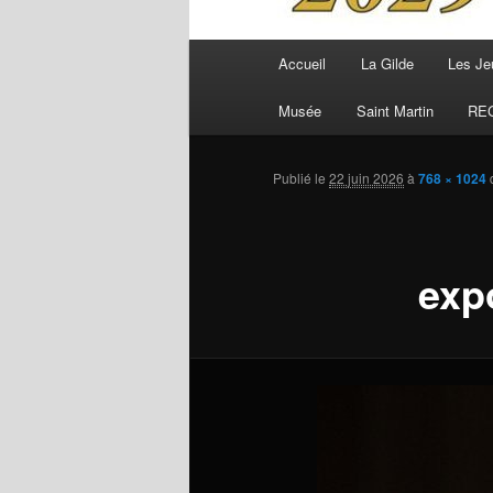
Menu
Accueil
La Gilde
Les Je
principal
Musée
Saint Martin
RE
Publié le
22 juin 2026
à
768 × 1024
exp