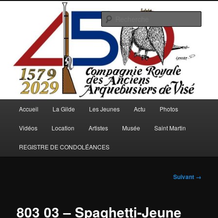
Aller
au
Rech
contenu
principal
Arquebusiers.eu
Menu
Accueil
La Gilde
Les Jeunes
Actu
Photos
principal
Vidéos
Location
Artistes
Musée
Saint Martin
REGISTRE DE CONDOLÉANCES
Navigation
Suivant →
des
images
803 03 – Spaghetti-Jeune