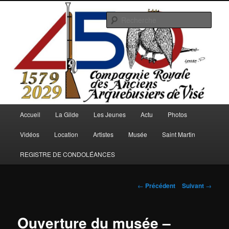
Aller
au
Rech
contenu
principal
Arquebusiers.eu
Menu
Accueil
La Gilde
Les Jeunes
Actu
Photos
principal
Vidéos
Location
Artistes
Musée
Saint Martin
REGISTRE DE CONDOLÉANCES
Navigation
←
Précédent
Suivant
→
des
articles
Ouverture du musée –