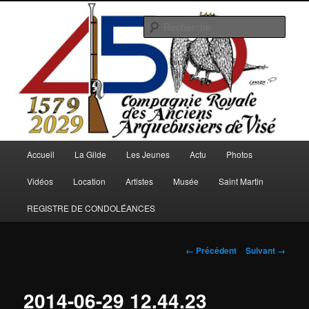
Aller
au
Rech
contenu
principal
Arquebusiers.eu
Menu
Accueil
La Gilde
Les Jeunes
Actu
Photos
principal
Vidéos
Location
Artistes
Musée
Saint Martin
REGISTRE DE CONDOLÉANCES
Navigation
← Précédent
Suivant →
des
images
2014-06-29 12.44.23