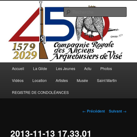
Aller
au
Rech
contenu
principal
Arquebusiers.eu
Menu
Accueil
La Gilde
Les Jeunes
Actu
Photos
principal
Vidéos
Location
Artistes
Musée
Saint Martin
REGISTRE DE CONDOLÉANCES
Navigation
← Précédent
Suivant →
des
images
2013-11-13 17.33.01