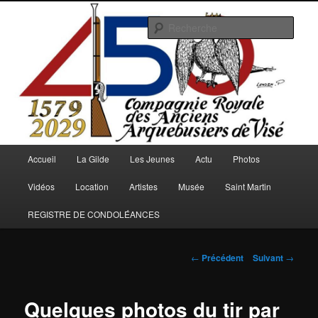
Aller
au
Rech
contenu
principal
Arquebusiers.eu
Menu
Accueil
La Gilde
Les Jeunes
Actu
Photos
principal
Vidéos
Location
Artistes
Musée
Saint Martin
REGISTRE DE CONDOLÉANCES
Navigation
←
Précédent
Suivant
→
des
articles
Quelques photos du tir par