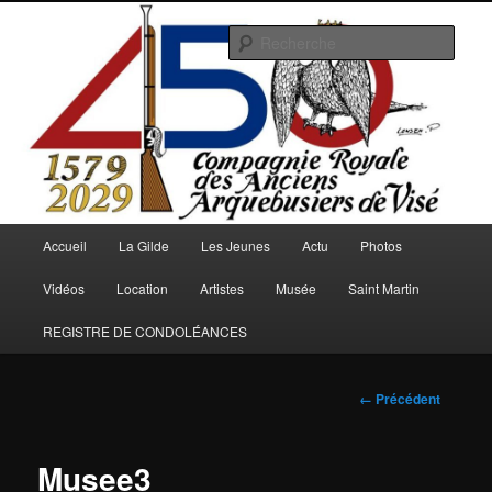
Aller
au
Rech
contenu
principal
Arquebusiers.eu
Menu
Accueil
La Gilde
Les Jeunes
Actu
Photos
principal
Vidéos
Location
Artistes
Musée
Saint Martin
REGISTRE DE CONDOLÉANCES
Navigation
← Précédent
des
images
Musee3