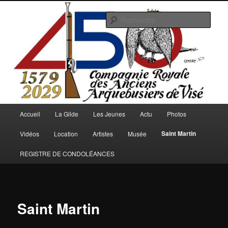
Aller
au
Rech
contenu
principal
Arquebusiers.eu
Menu
Accueil
La Gilde
Les Jeunes
Actu
Photos
principal
Saint Martin
Vidéos
Location
Artistes
Musée
REGISTRE DE CONDOLÉANCES
Saint Martin