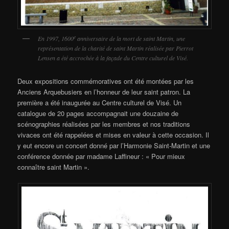
e
En 1997, 1600
anniversaire de la mort de saint Martin, une
représentation de la charité de saint Martin réalisée par Pierrot
Lensen a été accrochée à la façade du Centre culturel de Visé.
Deux expositions commémoratives ont été montées par les
Anciens Arquebusiers en l’honneur de leur saint patron. La
première a été inaugurée au Centre culturel de Visé. Un
catalogue de 20 pages accompagnait une douzaine de
scénographies réalisées par les membres et nos traditions
vivaces ont été rappelées et mises en valeur à cette occasion. Il
y eut encore un concert donné par l’Harmonie Saint-Martin et une
conférence donnée par madame Laffineur : « Pour mieux
connaître saint Martin ».