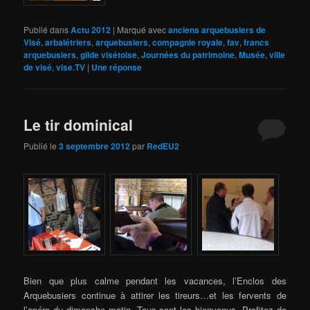
Publié dans
Actu 2012
|
Marqué avec
anciens arquebusiers de
Visé
,
arbalétriers
,
arquebusiers
,
compagnie royale
,
fav
,
francs
arquebusiers
,
gilde visétoise
,
Journées du patrimoine
,
Musée
,
ville
de visé
,
vise.TV
|
Une
réponse
Le tir dominical
Publié le
3 septembre 2012
par
RedEU2
Bien que plus calme pendant les vacances, l’Enclos des
Arquebusiers continue à attirer les tireurs…et les fervents de
l’apéro du dimanche matin. Tous sont les bienvenus. Profitez de