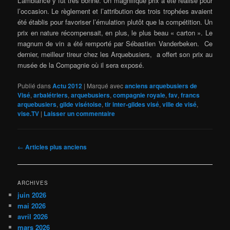
L’ambiance y fut très bonne. Un magnifique prix a été réalisé pour
l’occasion. Le règlement et l’attribution des trois trophées avaient
été établis pour favoriser l’émulation plutôt que la compétition. Un
prix en nature récompensait, en plus, le plus beau « carton ». Le
magnum de vin a été remporté par Sébastien Vanderbeken. Ce
dernier, meilleur tireur chez les Arquebusiers, a offert son prix au
musée de la Compagnie où il sera exposé.
Publié dans
Actu 2012
|
Marqué avec
anciens arquebusiers de
Visé
,
arbalétriers
,
arquebusiers
,
compagnie royale
,
fav
,
francs
arquebusiers
,
gilde visétoise
,
tir inter-gildes visé
,
ville de visé
,
vise.TV
|
Laisser un commentaire
Navigation
←
Articles plus anciens
des
articles
ARCHIVES
juin 2026
mai 2026
avril 2026
mars 2026