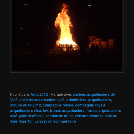
Publié dans
Actu 2012
|
Marqué avec
anciens arquebusiers de
Visé
,
anciens arquebusiers visé
,
arbalétriers
,
arquebusiers
,
clôture du tir 2012
,
compagnie royale
,
compagnie royale
arquebusiers visé
,
fav
,
francs arquebusiers
,
francs arquebusiers
visé
,
gilde visétoise
,
section de tir
,
tir
,
videotourisme.tv
,
ville de
visé
,
vise.TV
|
Laisser un commentaire