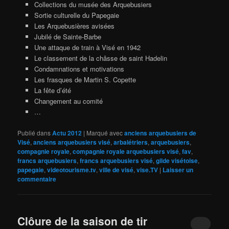
Collections du musée des Arquebusiers
Sortie culturelle du Papegaie
Les Arquebusières avisées
Jubilé de Sainte-Barbe
Une attaque de train à Visé en 1942
Le classement de la châsse de saint Hadelin
Condamnations et motivations
Les frasques de Martin S. Copette
La fête d’été
Changement au comité
…
Publié dans
Actu 2012
|
Marqué avec
anciens arquebusiers de
Visé
,
anciens arquebusiers visé
,
arbalétriers
,
arquebusiers
,
compagnie royale
,
compagnie royale arquebusiers visé
,
fav
,
francs arquebusiers
,
francs arquebusiers visé
,
gilde visétoise
,
papegaie
,
videotourisme.tv
,
ville de visé
,
vise.TV
|
Laisser un
commentaire
Clôure de la saison de tir