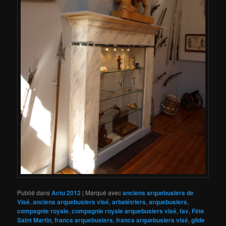
Publié dans
Actu 2012
|
Marqué avec
anciens arquebusiers de
Visé
,
anciens arquebusiers visé
,
arbalétriers
,
arquebusiers
,
compagnie royale
,
compagnie royale arquebusiers visé
,
fav
,
Fête
Saint Martin
,
francs arquebusiers
,
francs arquebusiers visé
,
gilde