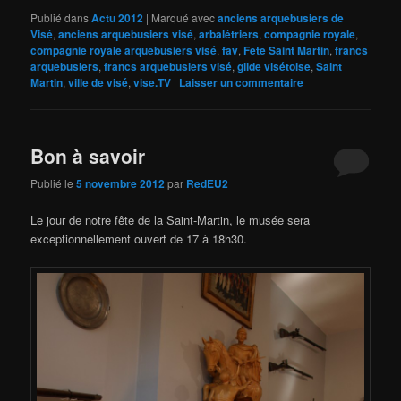
Publié dans
Actu 2012
|
Marqué avec
anciens arquebusiers de
Visé
,
anciens arquebusiers visé
,
arbalétriers
,
compagnie royale
,
compagnie royale arquebusiers visé
,
fav
,
Fête Saint Martin
,
francs
arquebusiers
,
francs arquebusiers visé
,
gilde visétoise
,
Saint
Martin
,
ville de visé
,
vise.TV
|
Laisser un commentaire
Bon à savoir
Publié le
5 novembre 2012
par
RedEU2
Le jour de notre fête de la Saint-Martin, le musée sera
exceptionnellement ouvert de 17 à 18h30.