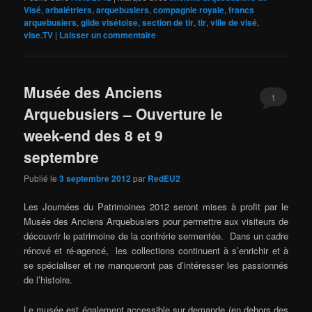
Visé
,
arbalétriers
,
arquebusiers
,
compagnie royale
,
francs
arquebusiers
,
gilde visétoise
,
section de tir
,
tir
,
ville de visé
,
vise.TV
|
Laisser un commentaire
Musée des Anciens
1
Arquebusiers – Ouverture le
week-end des 8 et 9
septembre
Publié le
3 septembre 2012
par
RedEU2
Les Journées du Patrimoines 2012 seront mises à profit par le
Musée des Anciens Arquebusiers pour permettre aux visiteurs de
découvrir le patrimoine de la confrérie sermentée. Dans un cadre
rénové et ré-agencé, les collections continuent à s’enrichir et à
se spécialiser et ne manqueront pas d’intéresser les passionnés
de l’histoire.
Le musée est également accessible sur demande (en dehors des