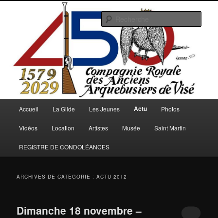
Aller
Aller
au
au
Rech
contenu
contenu
principal
secondaire
Arquebusiers.eu
Menu
Actu
Accueil
La Gilde
Les Jeunes
Photos
principal
Vidéos
Location
Artistes
Musée
Saint Martin
REGISTRE DE CONDOLÉANCES
ARCHIVES DE CATÉGORIE :
ACTU 2012
Dimanche 18 novembre –