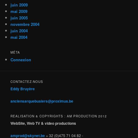
juin 2009
mai 2009
juin 2005
novembre 2004
juin 2004
mai 2004
MÉTA
Connexion
CONTACTEZ-NOUS
Eddy Bruyère
anciensarquebusiers@proximus.be
REALISATION & COPYRIGHTS : AM PRODUCTION 2012
WebSite, Web TV & video productions
amprod@skynet.be
+ 32 (0)475 71 04 82 -