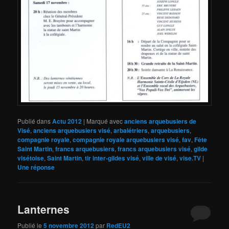
Publié dans
Actu 2012
|
Marqué avec
anciens arquebusiers de
Visé
,
anciens arquebusiers visé
,
arbalétriers
,
arquebusiers
,
compagnie royale
,
compagnie royale arquebusiers visé
,
fav
,
Fête
Saint Martin
,
francs arquebusiers
,
francs arquebusiers visé
,
gilde
visétoise
,
Saint Martin
,
tir inter-gildes visé
,
ville de visé
,
vise.TV
|
Une
réponse
Lanternes
Publié le
5 novembre 2012
par
RedEU2