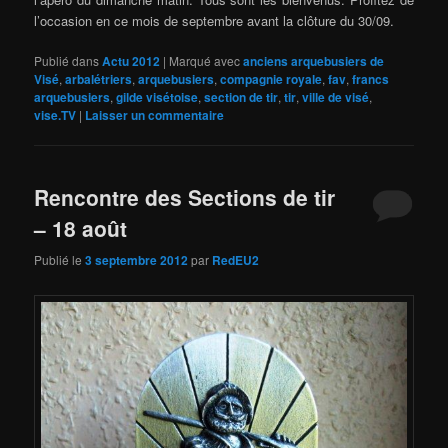
l’occasion en ce mois de septembre avant la clôture du 30/09.
Publié dans
Actu 2012
|
Marqué avec
anciens arquebusiers de
Visé
,
arbalétriers
,
arquebusiers
,
compagnie royale
,
fav
,
francs
arquebusiers
,
gilde visétoise
,
section de tir
,
tir
,
ville de visé
,
vise.TV
|
Laisser un commentaire
Rencontre des Sections de tir
– 18 août
Publié le
3 septembre 2012
par
RedEU2