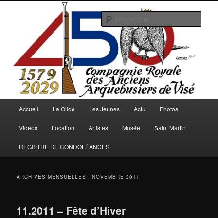
Aller
Aller
au
au
Rech
contenu
contenu
principal
secondaire
Arquebusiers.eu
Menu
Accueil
La Gilde
Les Jeunes
Actu
Photos
principal
Vidéos
Location
Artistes
Musée
Saint Martin
REGISTRE DE CONDOLÉANCES
ARCHIVES MENSUELLES :
NOVEMBRE 2011
11.2011 – Fête d’Hiver