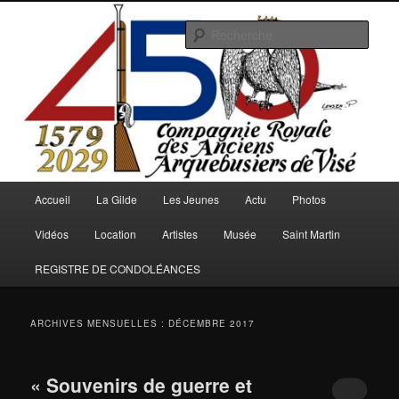
Aller
Aller
au
au
Rech
contenu
contenu
principal
secondaire
Arquebusiers.eu
Menu
Accueil
La Gilde
Les Jeunes
Actu
Photos
principal
Vidéos
Location
Artistes
Musée
Saint Martin
REGISTRE DE CONDOLÉANCES
ARCHIVES MENSUELLES :
DÉCEMBRE 2017
« Souvenirs de guerre et