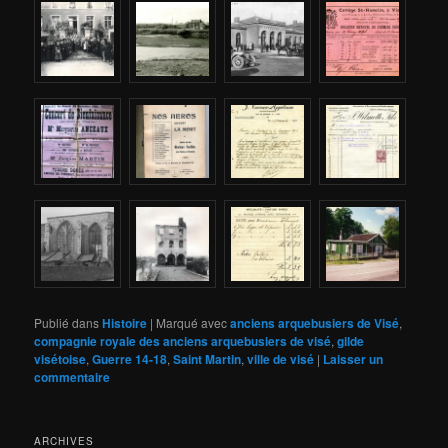
Publié dans
Histoire
|
Marqué avec
anciens arquebusiers de Visé
,
compagnie royale des anciens arquebusiers de visé
,
gilde
visétoise
,
Guerre 14-18
,
Saint Martin
,
ville de visé
|
Laisser un
commentaire
ARCHIVES