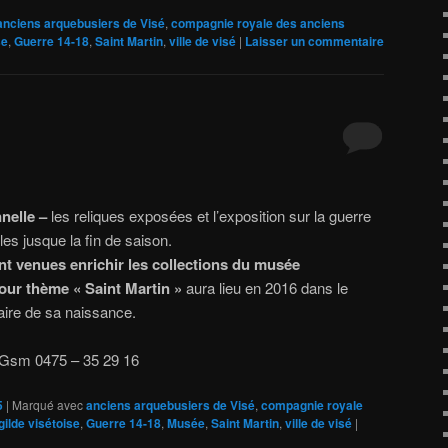
anciens arquebusiers de Visé
,
compagnie royale des anciens
se
,
Guerre 14-18
,
Saint Martin
,
ville de visé
|
Laisser un commentaire
nelle –
les reliques exposées et l’exposition sur la guerre
es jusque la fin de saison.
nt venues enrichir les collections du musée
our thème « Saint Martin »
aura lieu en 2016 dans le
ire de sa naissance.
 Gsm 0475 – 35 29 16
5
|
Marqué avec
anciens arquebusiers de Visé
,
compagnie royale
gilde visétoise
,
Guerre 14-18
,
Musée
,
Saint Martin
,
ville de visé
|