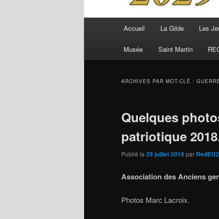
Menu
Accueil
La Gilde
Les Je
principal
Musée
Saint Martin
RE
ARCHIVES PAR MOT-CLÉ :
GUERRE
Quelques photos
patriotique 2018
Publié le
29 juillet 2018
par
RedEU2
Association des Anciens gen
Photos Marc Lacroix.