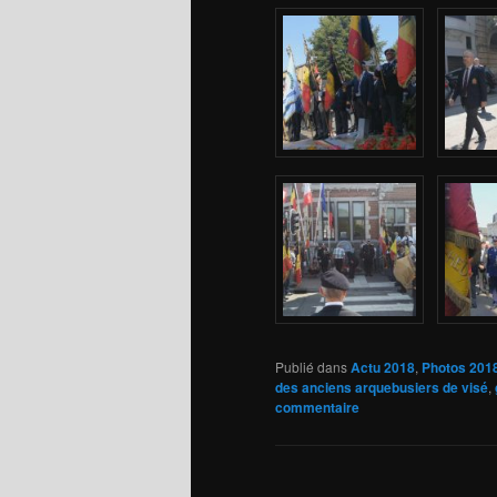
Publié dans
Actu 2018
,
Photos 201
des anciens arquebusiers de visé
,
commentaire