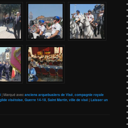
8
|
Marqué avec
anciens arquebusiers de Visé
,
compagnie royale
gilde visétoise
,
Guerre 14-18
,
Saint Martin
,
ville de visé
|
Laisser un