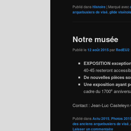
Publié dans
Histoire
|
Marqué avec
arquebusiers de visé
,
gilde visétoi
Notre musée
Publié le
12 août 2015
par
RedEU2
EXPOSITION exception
40-45 resteront accessibl
De nouvelles pièces so
Une exposition ayant p
cadre du 1700
anniversa
e
Contact : Jean-Luc Casteleyn
Publié dans
Actu 2015
,
Photos 201
des anciens arquebusiers de visé
,
Laisser un commentaire