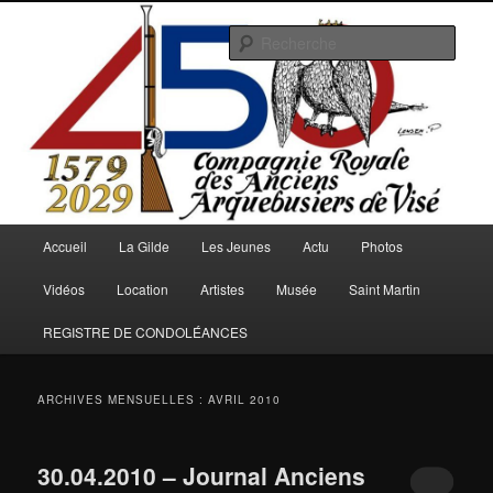
Aller
Aller
au
au
Rech
contenu
contenu
principal
secondaire
Arquebusiers.eu
Menu
Accueil
La Gilde
Les Jeunes
Actu
Photos
principal
Vidéos
Location
Artistes
Musée
Saint Martin
REGISTRE DE CONDOLÉANCES
ARCHIVES MENSUELLES :
AVRIL 2010
30.04.2010 – Journal Anciens