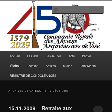
Aller
Aller
au
au
Rech
contenu
contenu
principal
secondaire
Arquebusiers.eu
Menu
Accueil
La Gilde
Les Jeunes
Actu
Photos
principal
Vidéos
Location
Artistes
Musée
Saint Martin
REGISTRE DE CONDOLÉANCES
ARCHIVES DE CATÉGORIE :
VIDÉOS 2009
15.11.2009 – Retraite aux