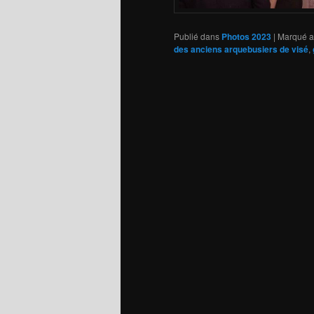
Publié dans
Photos 2023
|
Marqué a
des anciens arquebusiers de visé
,