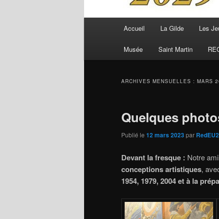
Menu
Accueil
La Gilde
Les Je
principal
Musée
Saint Martin
RE
ARCHIVES MENSUELLES :
MARS 2
Quelques photo
Publié le
12 mars 2023
par
RedEU2
Devant la fresque :
Notre ami
conceptions artistiques
, ave
1954, 1979, 2004 et à la prép