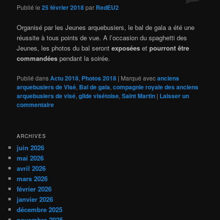
Publié le
25 février 2018
par
RedEU2
Organisé par les Jeunes arquebusiers, le bal de gala a été une
réussite à tous points de vue. A l’occasion du spaghetti des
Jeunes, les photos du bal seront
exposées
et
pourront être
commandées
pendant la soirée.
Publié dans
Actu 2018
,
Photos 2018
|
Marqué avec
anciens
arquebusiers de Visé
,
Bal de gala
,
compagnie royale des anciens
arquebusiers de visé
,
gilde visétoise
,
Saint Martin
|
Laisser un
commentaire
ARCHIVES
juin 2026
mai 2026
avril 2026
mars 2026
février 2026
janvier 2026
décembre 2025
novembre 2025