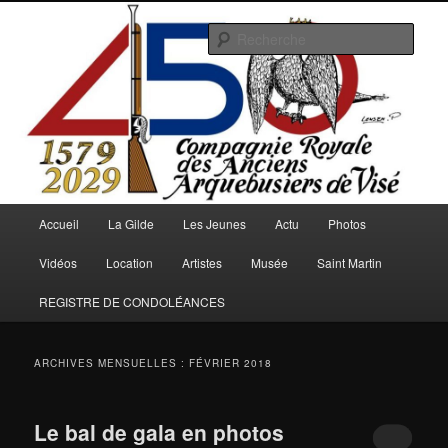
Aller
Aller
au
au
Rech
contenu
contenu
principal
secondaire
Arquebusiers.eu
Menu
Accueil
La Gilde
Les Jeunes
Actu
Photos
principal
Vidéos
Location
Artistes
Musée
Saint Martin
REGISTRE DE CONDOLÉANCES
ARCHIVES MENSUELLES :
FÉVRIER 2018
Le bal de gala en photos