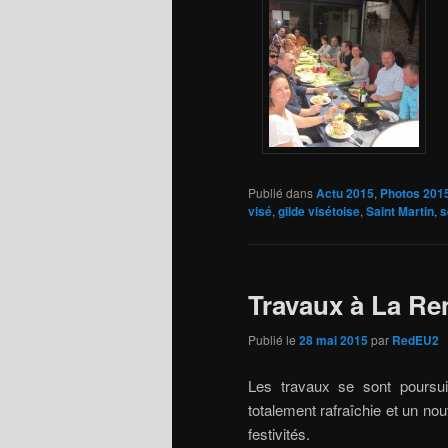
Publié dans
Actu 2015
,
Photos 201
visé
,
gilde visétoise
,
Saint Martin
,
s
Travaux à La Re
Publié le
28 mai 2015
par
RedEU2
Les travaux se sont poursui
totalement rafraîchie et un no
festivités.