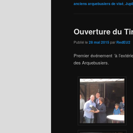
anciens arquebusiers de visé
,
Jupi
Ouverture du Ti
Publié le
28 mai 2015
par
RedEU2
Premier événement ‘à l’extérie
des Arquebusiers.