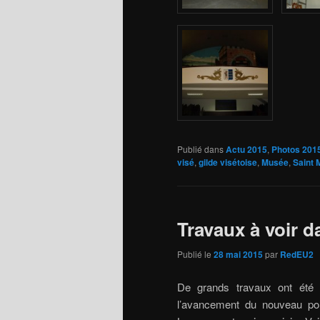
Publié dans
Actu 2015
,
Photos 201
visé
,
gilde visétoise
,
Musée
,
Saint 
Travaux à voir d
Publié le
28 mai 2015
par
RedEU2
De grands travaux ont été e
l’avancement du nouveau pont