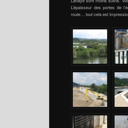
Lanaye sont moins suivis. Voi
L’épaisseur des portes de l’é
route… tout cela est impressio