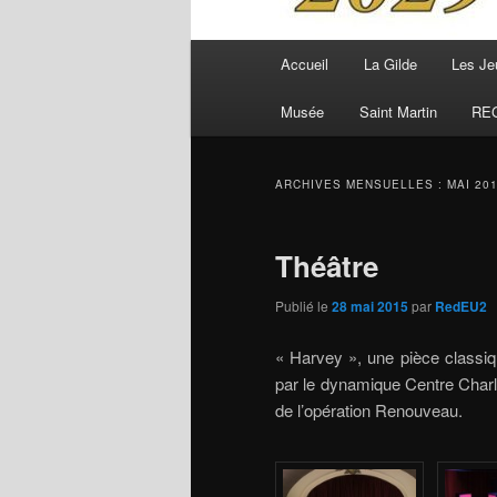
Menu
Accueil
La Gilde
Les Je
principal
Musée
Saint Martin
RE
ARCHIVES MENSUELLES :
MAI 20
Théâtre
Publié le
28 mai 2015
par
RedEU2
« Harvey », une pièce classiq
par le dynamique Centre Charle
de l’opération Renouveau.