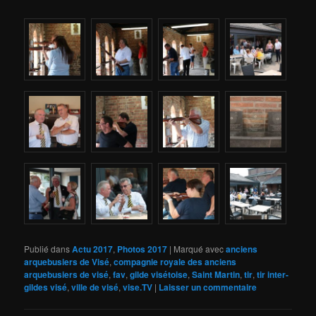
Publié dans
Actu 2017
,
Photos 2017
|
Marqué avec
anciens
arquebusiers de Visé
,
compagnie royale des anciens
arquebusiers de visé
,
fav
,
gilde visétoise
,
Saint Martin
,
tir
,
tir inter-
gildes visé
,
ville de visé
,
vise.TV
|
Laisser un commentaire