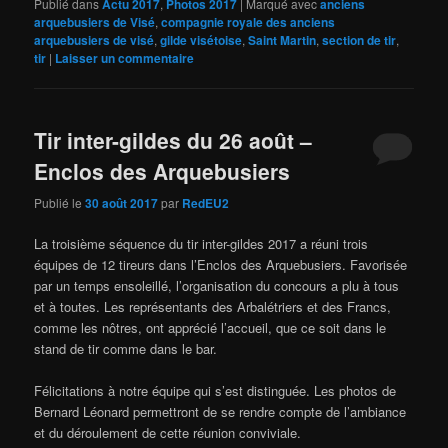
Publié dans
Actu 2017
,
Photos 2017
|
Marqué avec
anciens
arquebusiers de Visé
,
compagnie royale des anciens
arquebusiers de visé
,
gilde visétoise
,
Saint Martin
,
section de tir
,
tir
|
Laisser un commentaire
Tir inter-gildes du 26 août –
Enclos des Arquebusiers
Publié le
30 août 2017
par
RedEU2
La troisième séquence du tir inter-gildes 2017 a réuni trois
équipes de 12 tireurs dans l’Enclos des Arquebusiers. Favorisée
par un temps ensoleillé, l’organisation du concours a plu à tous
et à toutes. Les représentants des Arbalétriers et des Francs,
comme les nôtres, ont apprécié l’accueil, que ce soit dans le
stand de tir comme dans le bar.
Félicitations à notre équipe qui s’est distinguée. Les photos de
Bernard Léonard permettront de se rendre compte de l’ambiance
et du déroulement de cette réunion conviviale.