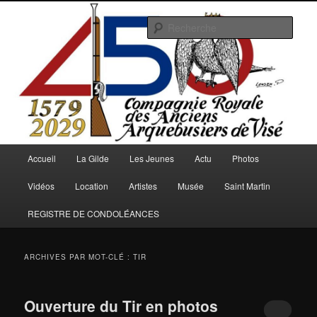
Aller
Aller
au
au
Rech
contenu
contenu
principal
secondaire
Arquebusiers.eu
Menu
Accueil
La Gilde
Les Jeunes
Actu
Photos
principal
Vidéos
Location
Artistes
Musée
Saint Martin
REGISTRE DE CONDOLÉANCES
ARCHIVES PAR MOT-CLÉ :
TIR
Ouverture du Tir en photos