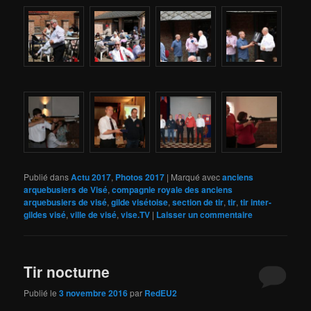
Publié dans
Actu 2017
,
Photos 2017
|
Marqué avec
anciens
arquebusiers de Visé
,
compagnie royale des anciens
arquebusiers de visé
,
gilde visétoise
,
section de tir
,
tir
,
tir inter-
gildes visé
,
ville de visé
,
vise.TV
|
Laisser un commentaire
Tir nocturne
Publié le
3 novembre 2016
par
RedEU2