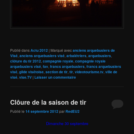
Publié dans
Actu 2012
|
Marqué avec
anciens arquebusiers de
Visé
,
anciens arquebusiers visé
,
arbalétriers
,
arquebusiers
,
clôture du tir 2012
,
compagnie royale
,
compagnie royale
arquebusiers visé
,
fav
,
francs arquebusiers
,
francs arquebusiers
visé
,
gilde visétoise
,
section de tir
,
tir
,
videotourisme.tv
,
ville de
visé
,
vise.TV
|
Laisser un commentaire
Clôure de la saison de tir
Publié le
14 septembre 2012
par
RedEU2
Dimanche 30 septembre