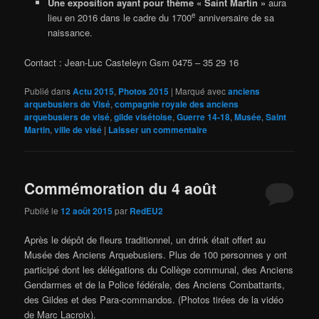
Une exposition ayant pour thème « Saint Martin »
aura
e
lieu en 2016 dans le cadre du 1700
anniversaire de sa
naissance.
Contact : Jean-Luc Casteleyn Gsm 0475 – 35 29 16
Publié dans
Actu 2015
,
Photos 2015
|
Marqué avec
anciens
arquebusiers de Visé
,
compagnie royale des anciens
arquebusiers de visé
,
gilde visétoise
,
Guerre 14-18
,
Musée
,
Saint
Martin
,
ville de visé
|
Laisser un commentaire
Commémoration du 4 août
Publié le
12 août 2015
par
RedEU2
Après le dépôt de fleurs traditionnel, un drink était offert au
Musée des Anciens Arquebusiers. Plus de 100 personnes y ont
participé dont les délégations du Collège communal, des Anciens
Gendarmes et de la Police fédérale, des Anciens Combattants,
des Gildes et des Para-commandos. (Photos tirées de la vidéo
de Marc Lacroix).