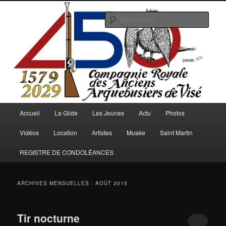
Aller
Aller
au
au
Rech
contenu
contenu
principal
secondaire
Arquebusiers.eu
Menu
Accueil
La Gilde
Les Jeunes
Actu
Photos
principal
Vidéos
Location
Artistes
Musée
Saint Martin
REGISTRE DE CONDOLÉANCES
ARCHIVES MENSUELLES :
AOÛT 2015
Tir nocturne