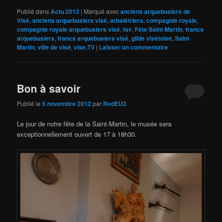
Publié dans
Actu 2012
|
Marqué avec
anciens arquebusiers de
Visé
,
anciens arquebusiers visé
,
arbalétriers
,
compagnie royale
,
compagnie royale arquebusiers visé
,
fav
,
Fête Saint Martin
,
francs
arquebusiers
,
francs arquebusiers visé
,
gilde visétoise
,
Saint
Martin
,
ville de visé
,
vise.TV
|
Laisser un commentaire
Bon à savoir
Publié le
5 novembre 2012
par
RedEU2
Le jour de notre fête de la Saint-Martin, le musée sera
exceptionnellement ouvert de 17 à 18h30.