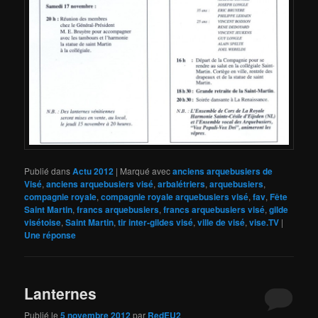
Publié dans
Actu 2012
|
Marqué avec
anciens arquebusiers de
Visé
,
anciens arquebusiers visé
,
arbalétriers
,
arquebusiers
,
compagnie royale
,
compagnie royale arquebusiers visé
,
fav
,
Fête
Saint Martin
,
francs arquebusiers
,
francs arquebusiers visé
,
gilde
visétoise
,
Saint Martin
,
tir inter-gildes visé
,
ville de visé
,
vise.TV
|
Une
réponse
Lanternes
Publié le
5 novembre 2012
par
RedEU2