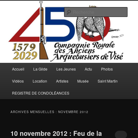
Aller
Aller
au
au
Rech
contenu
contenu
principal
secondaire
Arquebusiers.eu
Menu
Accueil
La Gilde
Les Jeunes
Actu
Photos
principal
Vidéos
Location
Artistes
Musée
Saint Martin
REGISTRE DE CONDOLÉANCES
ARCHIVES MENSUELLES :
NOVEMBRE 2012
10 novembre 2012 : Feu de la