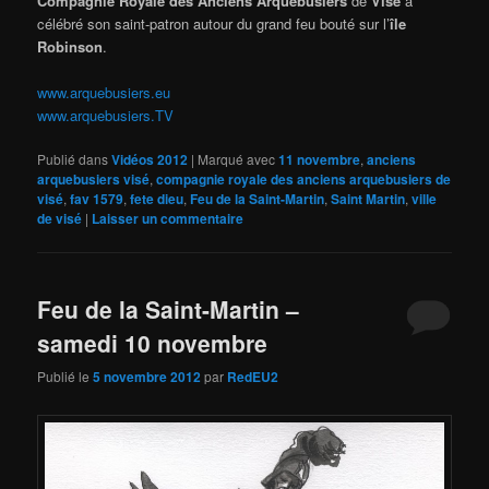
Compagnie Royale des Anciens Arquebusiers
de
Visé
a
célébré son saint-patron autour du grand feu bouté sur l’
île
Robinson
.
www.arquebusiers.eu
www.arquebusiers.TV
Publié dans
Vidéos 2012
|
Marqué avec
11 novembre
,
anciens
arquebusiers visé
,
compagnie royale des anciens arquebusiers de
visé
,
fav 1579
,
fete dieu
,
Feu de la Saint-Martin
,
Saint Martin
,
ville
de visé
|
Laisser un commentaire
Feu de la Saint-Martin –
samedi 10 novembre
Publié le
5 novembre 2012
par
RedEU2