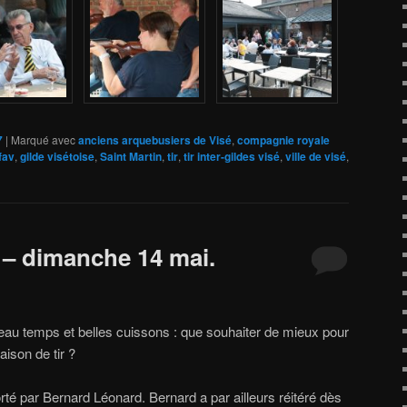
7
|
Marqué avec
anciens arquebusiers de Visé
,
compagnie royale
fav
,
gilde visétoise
,
Saint Martin
,
tir
,
tir inter-gildes visé
,
ville de visé
,
 – dimanche 14 mai.
beau temps et belles cuissons : que souhaiter de mieux pour
saison de tir ?
orté par Bernard Léonard. Bernard a par ailleurs réitéré dès