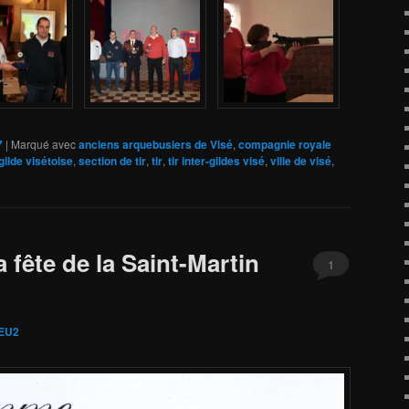
7
|
Marqué avec
anciens arquebusiers de Visé
,
compagnie royale
gilde visétoise
,
section de tir
,
tir
,
tir inter-gildes visé
,
ville de visé
,
fête de la Saint-Martin
1
EU2