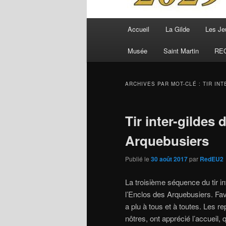
Menu
Accueil
La Gilde
Les Je
principal
Musée
Saint Martin
RE
ARCHIVES PAR MOT-CLÉ :
TIR INT
Tir inter-gildes
Arquebusiers
Publié le
30 août 2017
par
RedEU2
La troisième séquence du tir in
l’Enclos des Arquebusiers. Fav
a plu à tous et à toutes. Les 
nôtres, ont apprécié l’accueil,