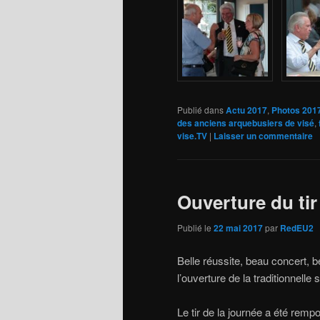
Publié dans
Actu 2017
,
Photos 201
des anciens arquebusiers de visé
,
vise.TV
|
Laisser un commentaire
Ouverture du tir
Publié le
22 mai 2017
par
RedEU2
Belle réussite, beau concert, 
l’ouverture de la traditionnelle 
Le tir de la journée a été remp