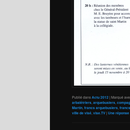
Publié dans
Actu 2012
|
Marqué ave
arbalétriers
,
arquebusiers
,
compagn
Martin
,
francs arquebusiers
,
francs
ville de visé
,
vise.TV
|
Une
réponse