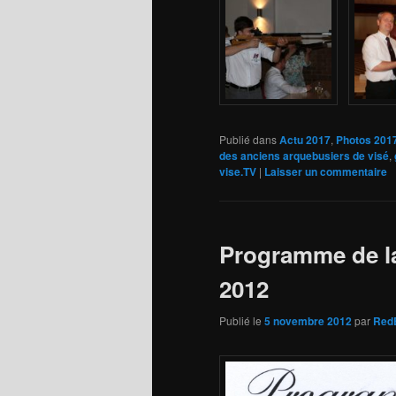
Publié dans
Actu 2017
,
Photos 201
des anciens arquebusiers de visé
,
vise.TV
|
Laisser un commentaire
Programme de la 
2012
Publié le
5 novembre 2012
par
Red