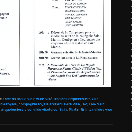
c
anciens arquebusiers de Visé
,
anciens arquebusiers visé
,
ie royale
,
compagnie royale arquebusiers visé
,
fav
,
Fête Saint
 arquebusiers visé
,
gilde visétoise
,
Saint Martin
,
tir inter-gildes visé
,