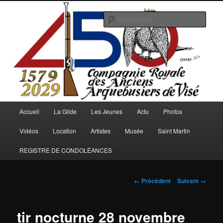
Aller
au
Rech
contenu
principal
Arquebusiers.eu
Menu
Accueil
La Gilde
Les Jeunes
Actu
Photos
principal
Vidéos
Location
Artistes
Musée
Saint Martin
REGISTRE DE CONDOLÉANCES
Navigation
← Précédent
Suivant →
des
images
tir nocturne 28 novembre