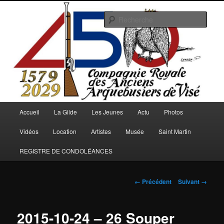
Aller
au
Rech
contenu
principal
Arquebusiers.eu
Menu
Accueil
La Gilde
Les Jeunes
Actu
Photos
principal
Vidéos
Location
Artistes
Musée
Saint Martin
REGISTRE DE CONDOLÉANCES
Navigation
← Précédent
Suivant →
des
images
2015-10-24 – 26 Souper